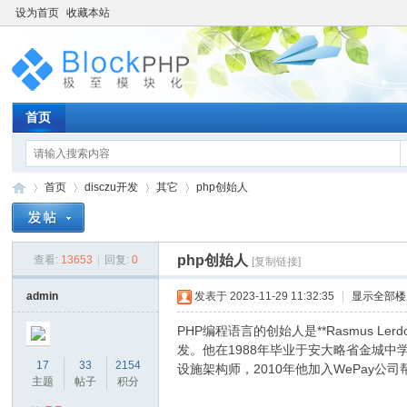
设为首页
收藏本站
首页
首页
disczu开发
其它
php创始人
php创始人
查看:
13653
|
回复:
0
[复制链接]
bl
»
›
›
›
admin
发表于 2023-11-29 11:32:35
|
显示全部楼
PHP编程语言的创始人是**Rasmus Le
发。他在1988年毕业于安大略省金城中学，
17
33
2154
设施架构师，2010年他加入WePay公司
主题
帖子
积分