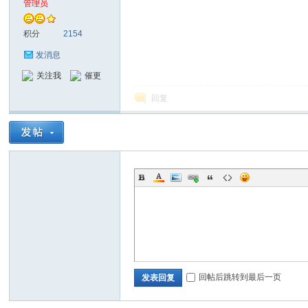
管理员
oc
积分
2154
发消息
关注我
催更
回复
kp
回帖后跳转到最后一页
发表回复
hp